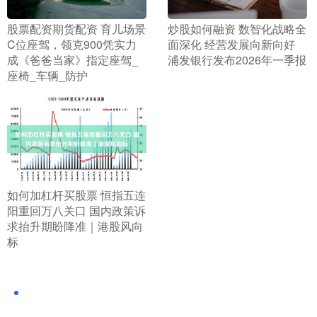
​股票配资期货配资 育儿场景
​炒股如何融资 数智化战略全
C位座驾，领克900凭实力
面深化 经营发展向新向好
成《爸爸当家》指定座驾_
浦发银行发布2026年一季报
座椅_车辆_防护
​如何加杠杆买股票 恒指五连
阳重回万八关口 国内政策诉
求抬升期盼降准｜港股风向
标