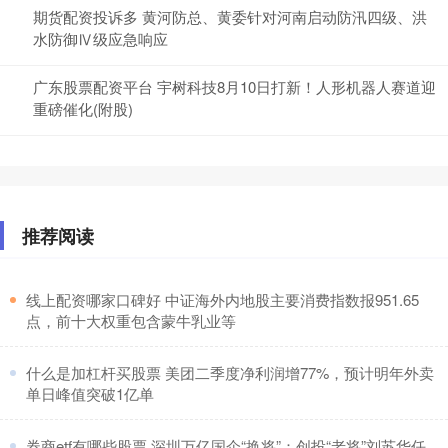
期货配资投诉多 黄河防总、黄委针对河南启动防汛四级、洪
水防御Ⅳ级应急响应
广东股票配资平台 宇树科技8月10日打新！人形机器人赛道迎
重磅催化(附股)
推荐阅读
​线上配资哪家口碑好 中证海外内地股主要消费指数报951.65
点，前十大权重包含蒙牛乳业等
​什么是加杠杆买股票 美团二季度净利润增77%，预计明年外卖
单日峰值突破1亿单
​券商etf有哪些股票 深圳万亿国企“换将”：创投“老将”刘苏华任