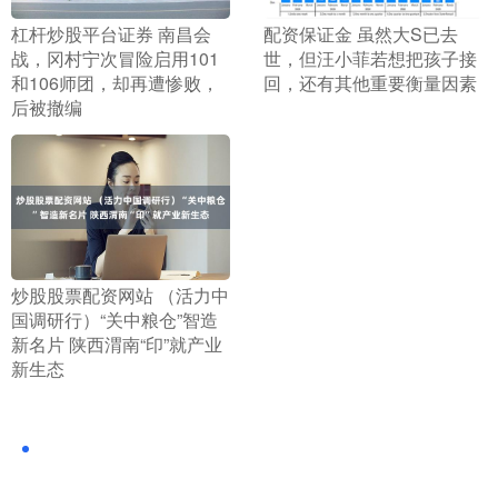
​杠杆炒股平台证券 南昌会
​配资保证金 虽然大S已去
战，冈村宁次冒险启用101
世，但汪小菲若想把孩子接
和106师团，却再遭惨败，
回，还有其他重要衡量因素
后被撤编
​炒股股票配资网站 （活力中
国调研行）“关中粮仓”智造
新名片 陕西渭南“印”就产业
新生态