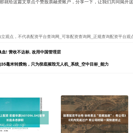
那就给这篇文章点个赞股票融资账户，分享一下，让我们共同揭开
独立观点，不代表配资平台查询网_可靠配资查询网_正规查询配资平台观
大换血! 营收不达标, 改用中国管理层
35毫米转膛炮，只为彻底摧毁无人机_系统_空中目标_能力