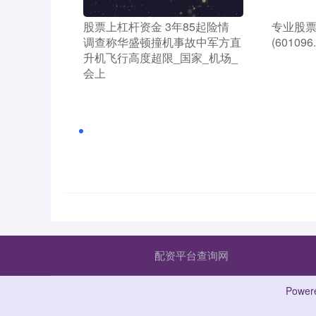
​股票上杠杆资金 3年85起险情
​专业股
调查称华盛顿撞机事故中军方直
(6010
升机飞行高度超限_国家_机场_
会上
配资平台查询网
Power