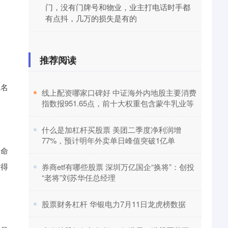
门，没有门牌号和物业，业主打电话时手都
有点抖，几万的损失是有的
推荐阅读
姓名
​线上配资哪家口碑好 中证海外内地股主要消费
指数报951.65点，前十大权重包含蒙牛乳业等
​什么是加杠杆买股票 美团二季度净利润增
77%，预计明年外卖单日峰值突破1亿单
生命
时得
​券商etf有哪些股票 深圳万亿国企“换将”：创投
“老将”刘苏华任总经理
​股票财务杠杆 华银电力7月11日龙虎榜数据