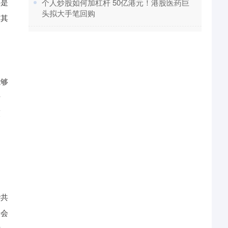
还是
​个人炒股如何加杠杆 50亿港元！港股医药巨
头拟大手笔回购
这其
能够
活
策
谐共
学会