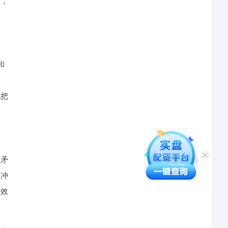
时，
和
地把
在矛
生冲
有效