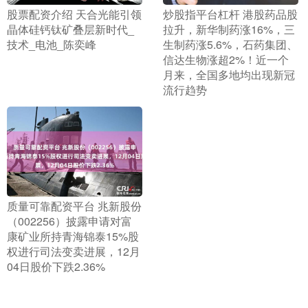
​股票配资介绍 天合光能引领
​炒股指平台杠杆 港股药品股
晶体硅钙钛矿叠层新时代_
拉升，新华制药涨16%，三
技术_电池_陈奕峰
生制药涨5.6%，石药集团、
信达生物涨超2%！近一个
月来，全国多地均出现新冠
流行趋势
​质量可靠配资平台 兆新股份
（002256）披露申请对富
康矿业所持青海锦泰15%股
权进行司法变卖进展，12月
04日股价下跌2.36%