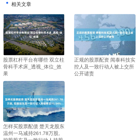
相关文章
​股票杠杆平台有哪些 双立柱
​正规的股票配资 闻泰科技实
骨科手术床_透视_体位_效
控人及一致行动人被上交所
果
公开谴责
​怎样买股票配债 楚天龙股东
温州一马减持261.78万股,
控股股东及一致行动人持股