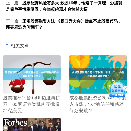
上一篇：
股票配资风险有多大 炒股16年，悟道了一真理，炒股就
是简单事情重复做，会当凌绝顶才会恍然大悟
下一篇：
正规股票融资方法 《脱口秀大会》爆点不止股票代码，
那英周迅为何翻车？
相关文章
​股票推荐平台 QDII额度再扩
​成都股票配资公司 AI写作涌
容，60家证券类机构获批超
入市场，“人”的信任和感动
21亿美元
何处安放？