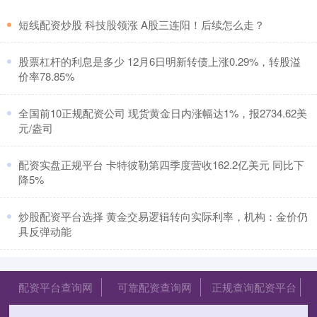
​短线配资炒股 科技股领涨 A股三连阳！后续怎么走？
​股票杠杆的利息是多少 12月6日明新转债上涨0.29%，转股溢
价率78.85%
​全国前10正规配资公司 现货黄金日内涨幅达1%，报2734.62美
元/盎司
​配资实盘正规平台 卡特彼勒第四季度营收162.2亿美元 同比下
降5%
​炒股配资平台选择 黄金交易逻辑转向实际利率，机构：金价仍
具反弹动能
配资平台查询网
可靠配资查询网
正规查询配资平台