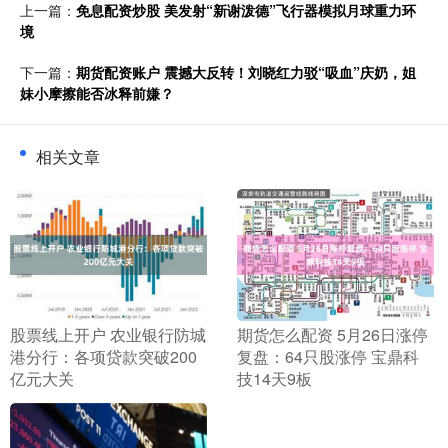
上一篇：
免息配资炒股 美发射“新谢泼德”飞行器模拟月球重力环
境
下一篇：
期货配资账户 震撼大反转！刘晓红力驳“吸血”庆奶，姐
妹小摩擦能否冰释前嫌？
相关文章
​股票线上开户 农业银行防城
​期货怎么配资 5月26日涨停
港分行：各项贷款突破200
复盘：64只股涨停 宝鼎科
亿元大关
技14天9板