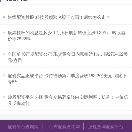
​短线配资炒股 科技股领涨 A股三连阳！后续怎么走？
​股票杠杆的利息是多少 12月6日明新转债上涨0.29%，转股溢
价率78.85%
​全国前10正规配资公司 现货黄金日内涨幅达1%，报2734.62美
元/盎司
​配资实盘正规平台 卡特彼勒第四季度营收162.2亿美元 同比下
降5%
​炒股配资平台选择 黄金交易逻辑转向实际利率，机构：金价仍
具反弹动能
配资平台查询网
可靠配资查询网
正规查询配资平台