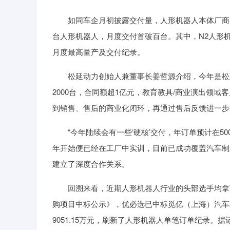
如同车企月初披露交付量，人形机器人本体厂商亦开
台人形机器人，月度交付首破百台。其中，N2人形机
月度最高量产及交付纪录。
松延动力创始人兼董事长姜哲源介绍，今年是松延
2000台，合同额超1亿元，教育教具/商业演出领域
到销售、售后的商业化闭环，再通过售后反馈进一步
“今年陆续会有一些‘硬核’交付，年订单预计在50
年开始便已经在工厂中实训，目前已成功覆盖汽车制
建立了深度合作关系。
回溯来看，近期人形机器人行业的头部选手均拿下
购项目中标公示》，优必选已中标觅亿（上海）汽车
9051.15万元，刷新了人形机器人单笔订单纪录