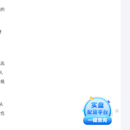
商的
材
引
度高
人
进规
从
，也