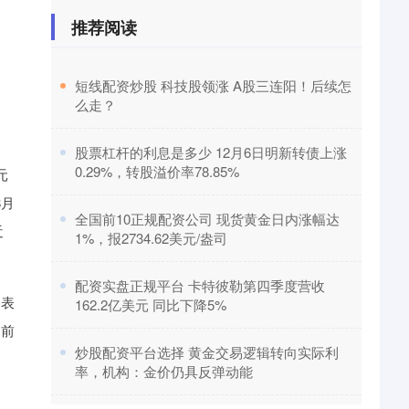
推荐阅读
​短线配资炒股 科技股领涨 A股三连阳！后续怎
么走？
​股票杠杆的利息是多少 12月6日明新转债上涨
0.29%，转股溢价率78.85%
元
8月
​全国前10正规配资公司 现货黄金日内涨幅达
近
1%，报2734.62美元/盎司
​配资实盘正规平台 卡特彼勒第四季度营收
的表
162.2亿美元 同比下降5%
当前
​炒股配资平台选择 黄金交易逻辑转向实际利
率，机构：金价仍具反弹动能