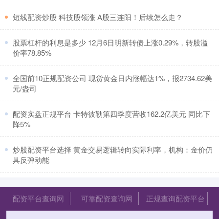
​短线配资炒股 科技股领涨 A股三连阳！后续怎么走？
​股票杠杆的利息是多少 12月6日明新转债上涨0.29%，转股溢
价率78.85%
​全国前10正规配资公司 现货黄金日内涨幅达1%，报2734.62美
元/盎司
​配资实盘正规平台 卡特彼勒第四季度营收162.2亿美元 同比下
降5%
​炒股配资平台选择 黄金交易逻辑转向实际利率，机构：金价仍
具反弹动能
配资平台查询网
可靠配资查询网
正规查询配资平台