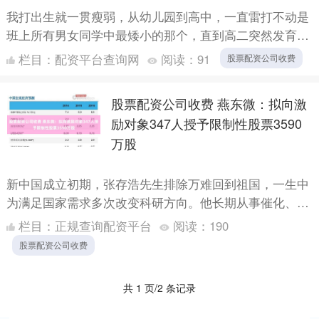
我打出生就一贯瘦弱，从幼儿园到高中，一直雷打不动是
班上所有男女同学中最矮小的那个，直到高二突然发育才
摆脱了垫底的身份。初一时曾发生过全班女生满校园追打
栏目：
配资平台查询网
阅读：
91
股票配资公司收费
我的糗事，....
股票配资公司收费 燕东微：拟向激
励对象347人授予限制性股票3590
万股
新中国成立初期，张存浩先生排除万难回到祖国，一生中
为满足国家需求多次改变科研方向。他长期从事催化、火
箭推进剂、化学激光、分子反应动力学等领域的研究，取
栏目：
正规查询配资平台
阅读：
190
得多项国际....
股票配资公司收费
共 1 页/2 条记录